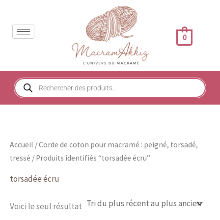
Aller
au
contenu
0
Recherche
de
produits
Accueil
/
Corde de coton pour macramé : peigné, torsadé,
tressé
/ Produits identifiés “torsadée écru”
torsadée écru
Voici le seul résultat