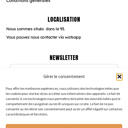
Conditions générales
LOCALISATION
Nous sommes situés dans le 93.
Vous pouvez nous contacter via watsapp
NEWSLETTER
Gérer le consentement
Veuillez renseigner votre adresse email
pour vous inscrire
Pour offrir les meilleures expériences, nous utilisons des technologies telles que
les cookies pour stocker et/ou accéder aux informations des appareils. Le fait de
consentir à ces technologies nous permettra de traiter des données telles que le
comportement de navigation ou les ID uniques sur ce site. Le fait de ne pas
consentir ou de retirer son consentement peut avoir un effet négatif sur certaines
caractéristiques et fonctions.
Veuillez renseigner votre adresse email pour vous inscrire.
Ex. : abc@xyz.com