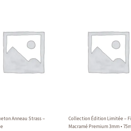
produit
a
plusieurs
variations.
Les
options
peuvent
être
choisies
sur
la
page
du
produit
eton Anneau Strass –
Collection Édition Limitée – Fi
ce
Macramé Premium 3mm • 75m