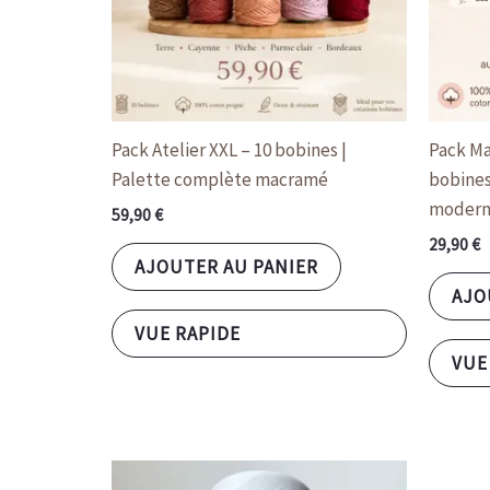
Pack Atelier XXL – 10 bobines |
Pack Ma
Palette complète macramé
bobines
modern
59,90
€
29,90
€
AJOUTER AU PANIER
AJO
VUE RAPIDE
VUE