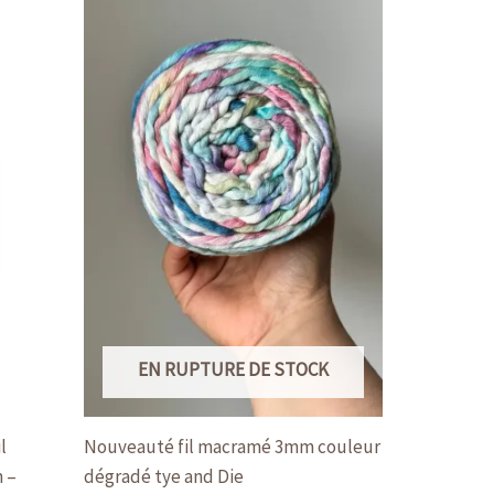
produit
a
plusieurs
variations.
Les
options
peuvent
être
choisies
sur
la
page
EN RUPTURE DE STOCK
du
produit
l
Nouveauté fil macramé 3mm couleur
 –
dégradé tye and Die