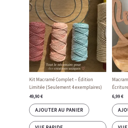
Kit Macramé Complet – Édition
Macramé
Limitée (Seulement 4 exemplaires)
Écritur
49,90
€
6,99
€
AJOUTER AU PANIER
AJO
VUE RAPIDE
VUE