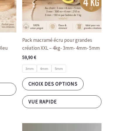
la
page
du
produit
3
Pack macramé écru pour grandes
Bleu
création XXL – 4kg- 3mm- 4mm- 5mm
59,90
€
3mm
4mm
5mm
CHOIX DES OPTIONS
VUE RAPIDE
Ce