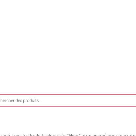
e
sadé, tressé
/ Produits identifiés “New Coton peigné pour macra