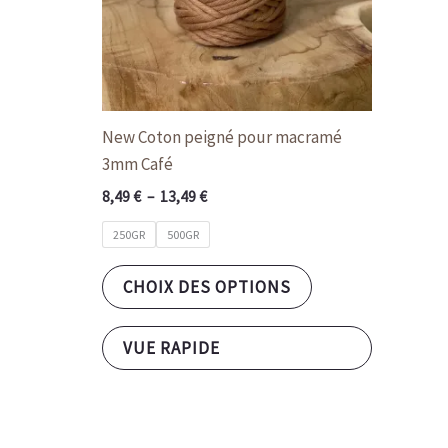
la
page
du
produit
New Coton peigné pour macramé
3mm Café
8,49
€
–
13,49
€
250GR
500GR
CHOIX DES OPTIONS
VUE RAPIDE