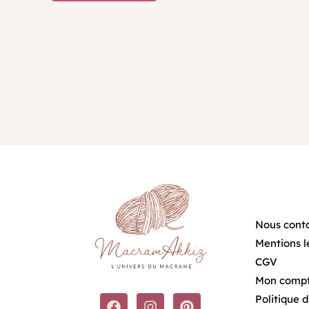
Nous cont
Mentions l
CGV
Mon comp
F
I
P
Politique 