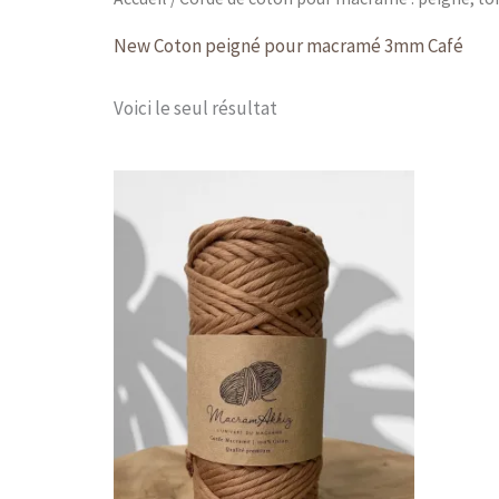
New Coton peigné pour macramé 3mm Café
Voici le seul résultat
Plage
Ce
de
produit
prix :
a
8,49 €
à
plusieurs
13,49 €
variations.
Les
options
peuvent
être
choisies
sur