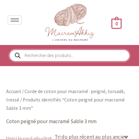
Aller
au
contenu
0
Recherche
de
produits
Accueil
/
Corde de coton pour macramé : peigné, torsadé,
tressé
/ Produits identifiés “Coton peigné pour macramé
Sable 3 mm”
Coton peigné pour macramé Sable 3 mm
Voici le seul résultat