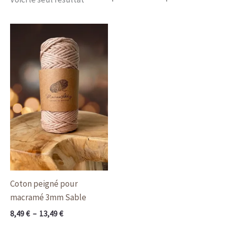
Plage
Ce
de
produit
prix :
a
8,49 €
à
plusieurs
13,49 €
variations.
Les
options
peuvent
être
choisies
sur
la
Coton peigné pour
page
macramé 3mm Sable
du
8,49
€
–
13,49
€
produit