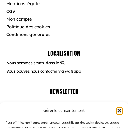
k
a
s
Mentions légales
m
t
CGV
Mon compte
Politique des cookies
Conditions générales
LOCALISATION
Nous sommes situés dans le 93.
Vous pouvez nous contacter via watsapp
NEWSLETTER
Gérer le consentement
Veuillez renseigner votre adresse email
pour vous inscrire
Pour offrir les meilleures expériences, nous utilisons des technologies telles que
les cookies pour stocker et/ou accéder aux informations des appareils. Le fait de