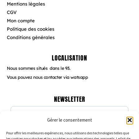
k
a
s
Mentions légales
m
t
CGV
Mon compte
Politique des cookies
Conditions générales
LOCALISATION
Nous sommes situés dans le 93.
Vous pouvez nous contacter via watsapp
NEWSLETTER
Gérer le consentement
Veuillez renseigner votre adresse email
pour vous inscrire
Pour offrir les meilleures expériences, nous utilisons des technologies telles que
les cookies pour stocker et/ou accéder aux informations des appareils. Le fait de