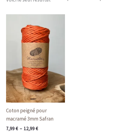
Plage
Ce
de
produit
prix :
a
7,99 €
à
plusieurs
12,99 €
variations.
Les
options
peuvent
être
choisies
sur
la
Coton peigné pour
page
macramé 3mm Safran
du
7,99
€
–
12,99
€
produit