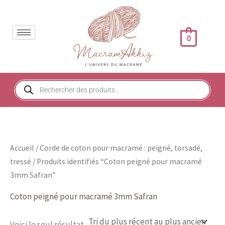
Aller
au
contenu
0
Recherche
de
produits
Accueil
/
Corde de coton pour macramé : peigné, torsadé,
tressé
/ Produits identifiés “Coton peigné pour macramé
3mm Safran”
Coton peigné pour macramé 3mm Safran
Voici le seul résultat