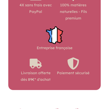
4X sans frais avec
100% matières
PayPal
naturelles - Fils
premium
Entreprise française
Livraison offerte
Paiement sécurisé
dès 89€* d'achat