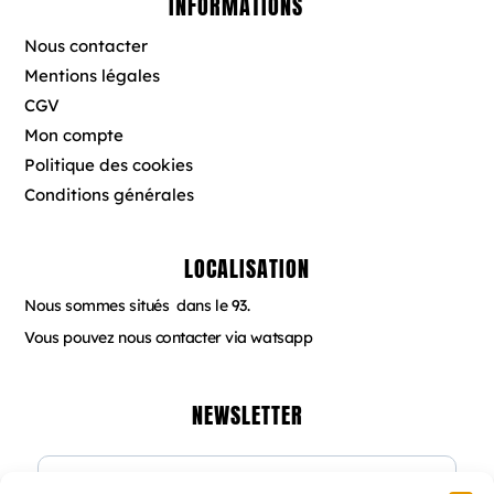
b
a
e
INFORMATIONS
o
g
r
o
r
e
Nous contacter
k
a
s
Mentions légales
m
t
CGV
Mon compte
Politique des cookies
Conditions générales
LOCALISATION
Nous sommes situés dans le 93.
Vous pouvez nous contacter via watsapp
NEWSLETTER