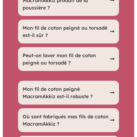
MacramAkkiz produit de la
poussière ?
agréables au toucher.
Très peu de poussière est produite,
Mon fil de coton peigné ou torsadé
grâce à sa qualité supérieure.
est-il sûr ?
Oui, nos fils sont certifiés Oeko-Tex
Peut-on laver mon fil de coton
(Certificate AITEX 2022OK2199),
peigné ou torsadé ?
garantissant leur sécurité et leur respect
des normes environnementales et
Oui, il peut être lavé, mette dans un filet
Mon fil de coton peigné
sanitaires.
à linge avant de le mettre dans la
MacramAkkiz est-il robuste ?
machine, nous recommandons un
lavage délicat à basse température
Oui, il est conçu pour être solide et
Où sont fabriqués mes fils de coton
pour préserver sa qualité.
résistant, idéal pour des projets
MacramAkkiz ?
durables.