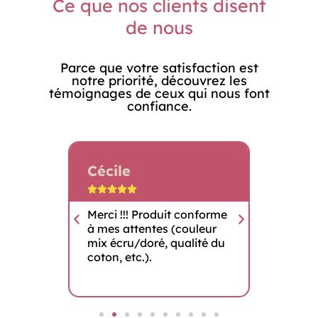
Ce que nos clients disent
de nous
Parce que votre satisfaction est
notre priorité, découvrez les
témoignages de ceux qui nous font
confiance.
Cécile
Patri









mmande
Merci !!! Produit conforme
Très co
à mes attentes (couleur
de belle
mix écru/doré, qualité du
coton, etc.).