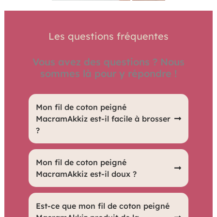
Les questions fréquentes
Vous avez des questions ? Nous
sommes là pour y répondre !
Mon fil de coton peigné
MacramAkkiz est-il facile à brosser
?
Oui, il est très facile à brosser grâce à sa
Mon fil de coton peigné
texture douce et lisse.
MacramAkkiz est-il doux ?
Oui, le fil est extrêmement doux, parfait
Est-ce que mon fil de coton peigné
pour des créations délicates et