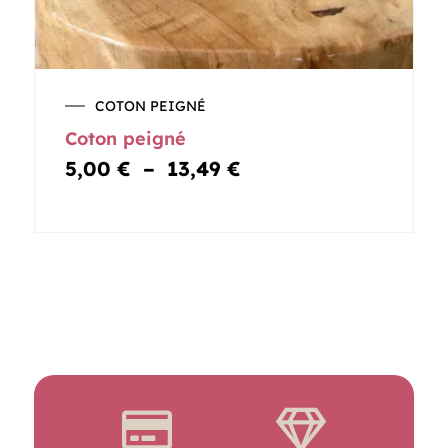
Plage
COTON PEIGNÉ
de
Coton peigné
prix :
5,00 €
5,00
€
–
13,49
€
à
13,49 €