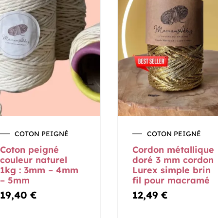
COTON PEIGNÉ
COTON PEIGNÉ
Coton peigné
Cordon métallique
couleur naturel
doré 3 mm cordon
1kg : 3mm – 4mm
Lurex simple brin
– 5mm
fil pour macramé
19,40
€
12,49
€