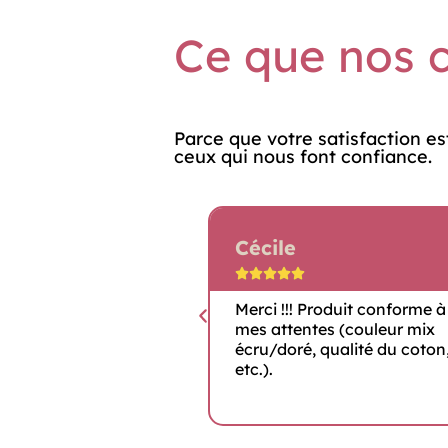
Ce que nos c
Parce que votre satisfaction es
ceux qui nous font confiance.
Cécile





e la commande au
Merci !!! Produit conforme à
mes attentes (couleur mix
écru/doré, qualité du coton
etc.).