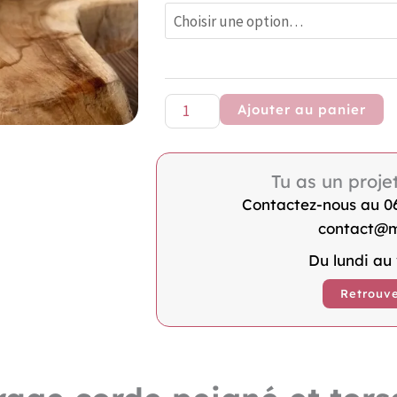
Coton
peigné
pour
macramé
3mm
Ajouter au panier
Rose
Violacé
Tu as un proje
Contactez-nous au 06 
contact@m
Du lundi au
Retrouve