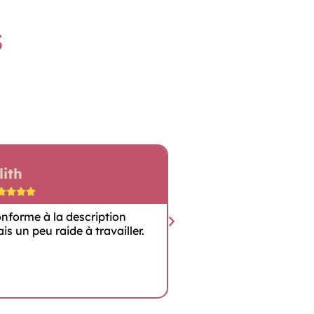
s
lith
Nathalie









nforme à la description
Magnifique ! Les c
is un peu raide à travailler.
sont superbes, livr
rapide.