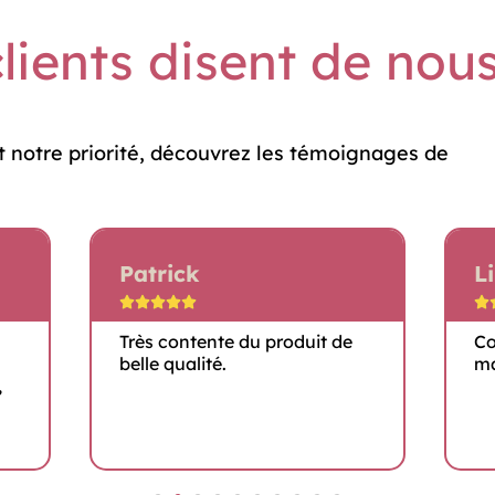
lients disent de nou
t notre priorité, découvrez les témoignages de
Patrick
Li






Très contente du produit de
Co
belle qualité.
ma
,