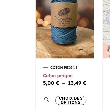
Plage
COTON PEIGNÉ
de
Coton peigné
prix :
5,00 €
5,00
€
–
13,49
€
à
13,49 €
Ce
CHOIX DES
OPTIONS
produit
a