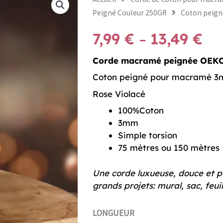
Peigné Couleur 250GR
Coton peign
Pla
7,99
€
13,49
€
–
de
prix
Corde macramé peignée OEKO
7,9
Coton peigné pour macramé 3
à
Rose Violacé
13,
100%Coton
3mm
Simple torsion
75 mètres ou 150 mètres
Une corde luxueuse, douce et pe
grands projets: mural, sac, feuil
quantité
LONGUEUR
de