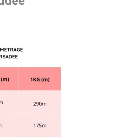
sadée