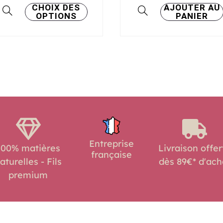
Ce
CHOIX DES
AJOUTER AU
OPTIONS
PANIER
produit
a
plusieurs
variations.
Les
options
peuvent
être
choisies
sur
Entreprise
100% matières
Livraison offer
la
française
aturelles - Fils
dès 89€* d'ach
page
premium
du
produit