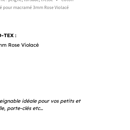
é pour macramé 3mm Rose Violacé
ge
 :
-TEX :
9 €
mm Rose Violacé
49 €
ignable idéale pour vos petits et
le, porte-clés etc…