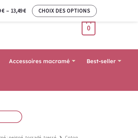
Plage
9
€
–
13,49
€
CHOIX DES OPTIONS
de
prix :
0
7,99 €
à
13,49 €
Accessoires macramé
Best-seller
é : peigné, torsadé, tressé
Coton