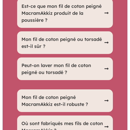
Oui, le fil est extrêmement doux, parfait
Est-ce que mon fil de coton peigné
pour des créations délicates et
MacramAkkiz produit de la
poussière ?
agréables au toucher.
Très peu de poussière est produite,
Mon fil de coton peigné ou torsadé
grâce à sa qualité supérieure.
est-il sûr ?
Oui, nos fils sont certifiés Oeko-Tex
Peut-on laver mon fil de coton
(Certificate AITEX 2022OK2199),
peigné ou torsadé ?
garantissant leur sécurité et leur respect
des normes environnementales et
Oui, il peut être lavé, mette dans un filet
Mon fil de coton peigné
sanitaires.
à linge avant de le mettre dans la
MacramAkkiz est-il robuste ?
machine, nous recommandons un
lavage délicat à basse température
Oui, il est conçu pour être solide et
Où sont fabriqués mes fils de coton
pour préserver sa qualité.
résistant, idéal pour des projets