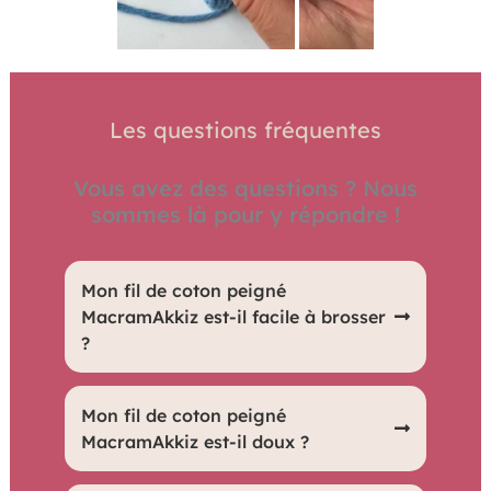
Les questions fréquentes
Vous avez des questions ? Nous
sommes là pour y répondre !
Mon fil de coton peigné
MacramAkkiz est-il facile à brosser
?
Oui, il est très facile à brosser grâce à sa
Mon fil de coton peigné
texture douce et lisse.
MacramAkkiz est-il doux ?