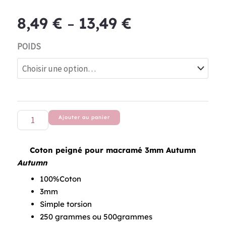
Plage
8,49
€
13,49
€
–
de
quantité
prix :
POIDS
de
8,49 €
Coton
à
peigné
13,49 €
pour
macramé
Ajouter au panier
3mm
Autumn
Coton peigné pour macramé 3mm Autumn
Autumn
100%Coton
3mm
Simple torsion
250 grammes ou 500grammes