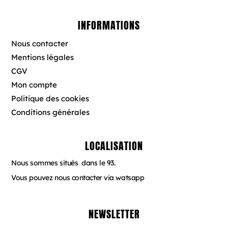
c
s
n
e
t
t
b
a
e
INFORMATIONS
o
g
r
o
r
e
Nous contacter
k
a
s
Mentions légales
m
t
CGV
Mon compte
Politique des cookies
Conditions générales
LOCALISATION
Nous sommes situés dans le 93.
Vous pouvez nous contacter via watsapp
NEWSLETTER