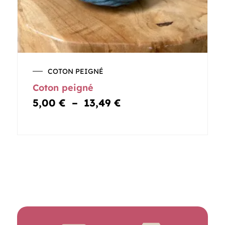
Plage
COTON PEIGNÉ
de
Coton peigné
prix :
5,00 €
5,00
€
–
13,49
€
à
13,49 €