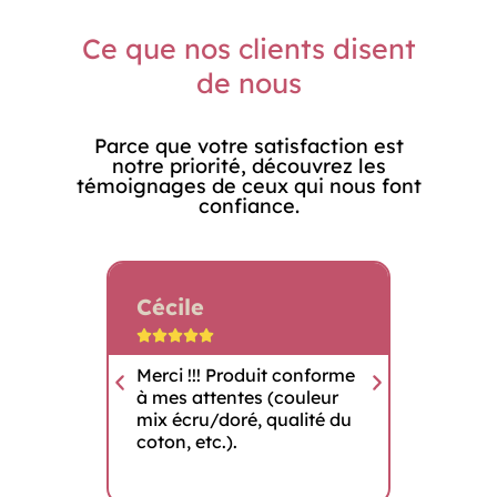
Ce que nos clients disent
de nous
Parce que votre satisfaction est
notre priorité, découvrez les
témoignages de ceux qui nous font
confiance.
Cécile
Patri









mmande
Merci !!! Produit conforme
Très co
à mes attentes (couleur
de belle
mix écru/doré, qualité du
coton, etc.).