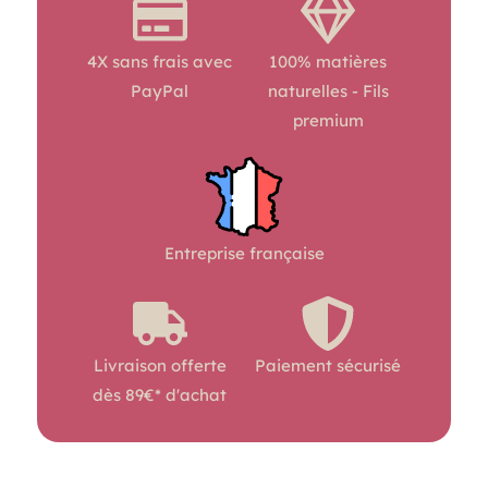
4X sans frais avec
100% matières
PayPal
naturelles - Fils
premium
Entreprise française
Livraison offerte
Paiement sécurisé
dès 89€* d'achat