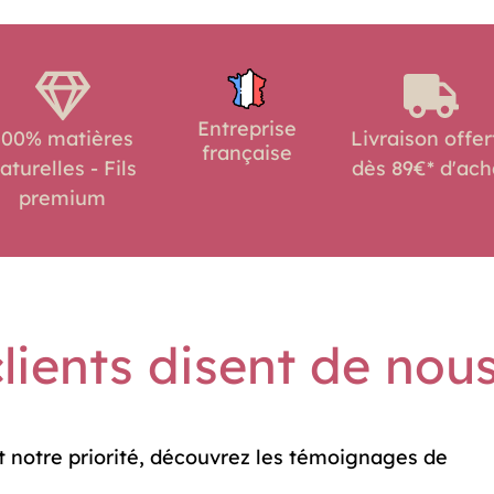
peuvent
être
choisies
sur
Entreprise
100% matières
Livraison offer
la
française
aturelles - Fils
dès 89€* d'ach
page
premium
du
produit
lients disent de nou
t notre priorité, découvrez les témoignages de