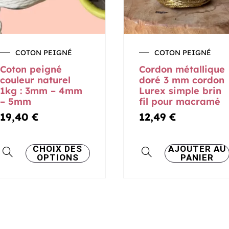
COTON PEIGNÉ
COTON PEIGNÉ
Coton peigné
Cordon métallique
couleur naturel
doré 3 mm cordon
1kg : 3mm – 4mm
Lurex simple brin
– 5mm
fil pour macramé
19,40
€
12,49
€
Ce
CHOIX DES
AJOUTER AU
OPTIONS
PANIER
produit
a
plusieurs
variations.
Les
options