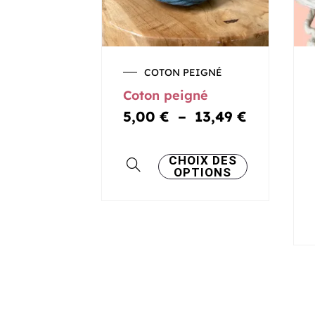
Plage
COTON PEIGNÉ
de
Coton peigné
prix :
5,00 €
5,00
€
–
13,49
€
à
13,49 €
Ce
CHOIX DES
OPTIONS
produit
a
plusieurs
variations.
Les
options
peuvent
être