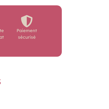
te
Paiement
at
sécurisé
s