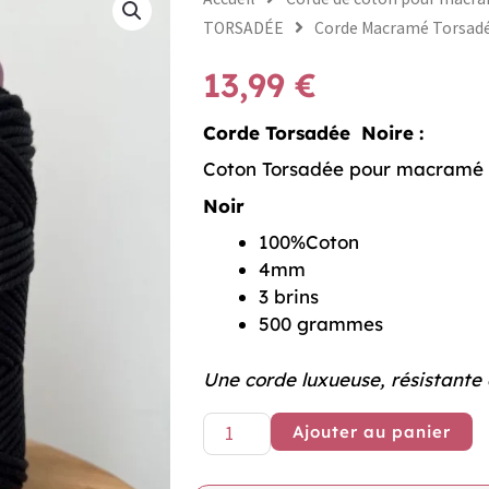
TORSADÉE
Corde Macramé Torsad
13,99
€
Corde Torsadée Noire :
Coton Torsadée pour macramé
Noir
100%Coton
4mm
3 brins
500 grammes
Une corde luxueuse, résistante 
quantité
Ajouter au panier
de
Corde