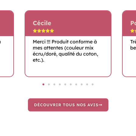
Patrick
Li






Très contente du produit de
Co
belle qualité.
ma
,
DÉCOUVRIR TOUS NOS AVIS