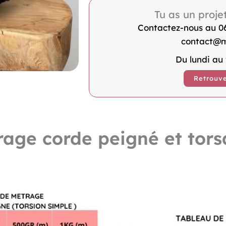
Macramé
Tu as un proje
Torsadée
Contactez-nous au 06 
Noire
contact@m
4mm
Du lundi au
Retrouve
age corde peigné et tor