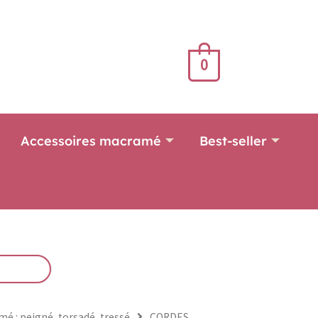
Torsadée
Noire
4mm
0
Accessoires macramé
Best-seller
é : peigné, torsadé, tressé
CORDES