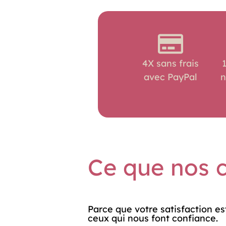
choisies
sur
la
page
du
4X sans frais
produit
avec PayPal
n
Ce que nos c
Parce que votre satisfaction es
ceux qui nous font confiance.