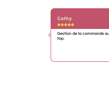
Cécile





e la commande au
Merci !!! Produit conforme à
mes attentes (couleur mix
écru/doré, qualité du coton
etc.).