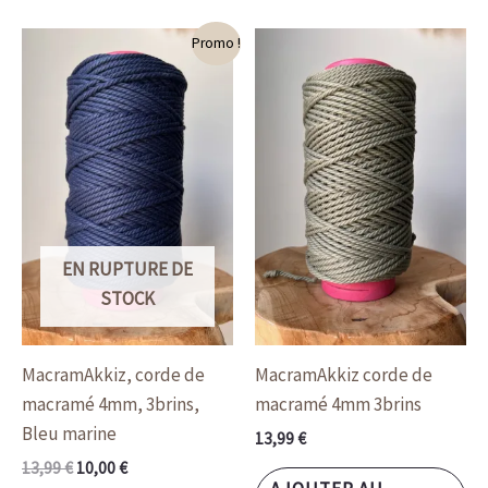
Le
Le
Promo !
prix
prix
initial
actuel
était :
est :
13,99 €.
10,00 €.
EN RUPTURE DE
STOCK
MacramAkkiz, corde de
MacramAkkiz corde de
macramé 4mm, 3brins,
macramé 4mm 3brins
Bleu marine
13,99
€
13,99
€
10,00
€