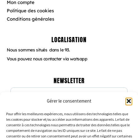
Mon compte
Politique des cookies
Conditions générales
LOCALISATION
Nous sommes situés dans le 93.
Vous pouvez nous contacter via watsapp
NEWSLETTER
Gérer le consentement
Veuillez renseigner votre adresse email
pour vous inscrire
Pour offrir les meilleures expériences, nous utilisons des technologies telles que
les cookies pour stocker et/ou accéder aux informations des appareils. Le fait de
consentir à ces technologies nous permettra de traiter des données telles que le
comportement de navigation ou les ID uniques sur ce site. Le fait de ne pas
consentir ou de retirer son consentement peut avoir un effet négatif sur certaines