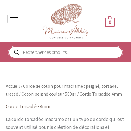
Trié
Aller
du
au
plus
récent
contenu
au
0
plus
ancien
Recherche
de
produits
Accueil
/
Corde de coton pour macramé : peigné, torsadé,
tressé
/
Coton peigné couleur 500gr
/ Corde Torsadée 4mm
Corde Torsadée 4mm
La corde torsadée macramé est un type de corde qui est
souvent utilisé pour la création de décorations et