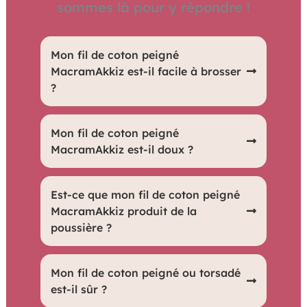
sommes là pour y répondre !
Mon fil de coton peigné
MacramAkkiz est-il facile à brosser
?
Oui, il est très facile à brosser grâce à sa
Mon fil de coton peigné
texture douce et lisse.
MacramAkkiz est-il doux ?
Oui, le fil est extrêmement doux, parfait
Est-ce que mon fil de coton peigné
pour des créations délicates et
MacramAkkiz produit de la
poussière ?
agréables au toucher.
Très peu de poussière est produite,
Mon fil de coton peigné ou torsadé
grâce à sa qualité supérieure.
est-il sûr ?