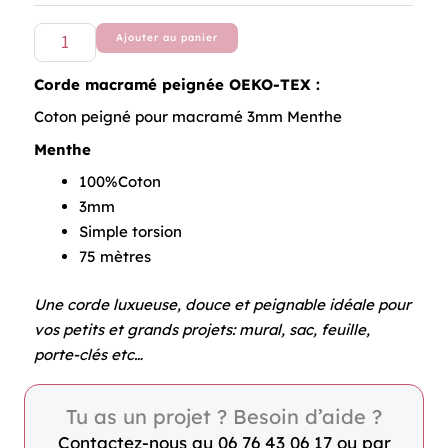
macramé
Ajouter au panier
3mm
Menthe
Corde macramé peignée OEKO-TEX :
Coton peigné pour macramé 3mm Menthe
Menthe
100%Coton
3mm
Simple torsion
75 mètres
Une corde luxueuse, douce et peignable idéale pour
vos petits et grands projets: mural, sac, feuille,
porte-clés etc…
Tu as un projet ? Besoin d’aide ?
Contactez-nous au 06 76 43 06 17 ou par