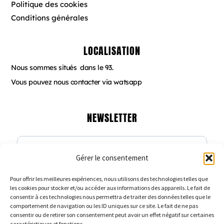
Politique des cookies
Conditions générales
LOCALISATION
Nous sommes situés dans le 93.
Vous pouvez nous contacter via watsapp
NEWSLETTER
Gérer le consentement
Veuillez renseigner votre adresse email
pour vous inscrire
Pour offrir les meilleures expériences, nous utilisons des technologies telles que
les cookies pour stocker et/ou accéder aux informations des appareils. Le fait de
consentir à ces technologies nous permettra de traiter des données telles que le
comportement de navigation ou les ID uniques sur ce site. Le fait de ne pas
consentir ou de retirer son consentement peut avoir un effet négatif sur certaines
caractéristiques et fonctions.