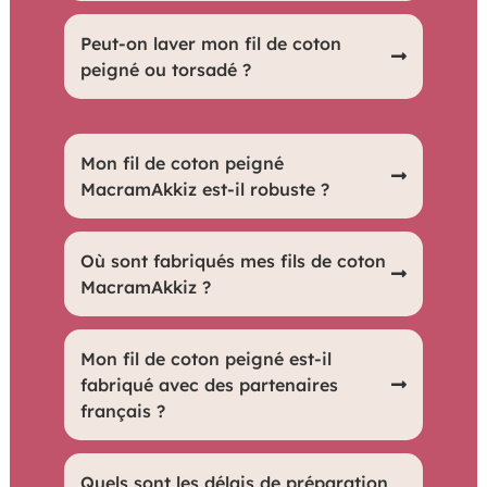
Oui, nos fils sont certifiés Oeko-Tex
Peut-on laver mon fil de coton
(Certificate AITEX 2022OK2199),
peigné ou torsadé ?
garantissant leur sécurité et leur respect
des normes environnementales et
Oui, il peut être lavé, mette dans un filet
Mon fil de coton peigné
sanitaires.
à linge avant de le mettre dans la
MacramAkkiz est-il robuste ?
machine, nous recommandons un
lavage délicat à basse température
Oui, il est conçu pour être solide et
Où sont fabriqués mes fils de coton
pour préserver sa qualité.
résistant, idéal pour des projets
MacramAkkiz ?
durables.
Nos fils sont fièrement fabriqués en
Mon fil de coton peigné est-il
Turquie, en partenariat avec des
fabriqué avec des partenaires
français ?
artisans de qualité.
Oui, nous collaborons avec des
Quels sont les délais de préparation