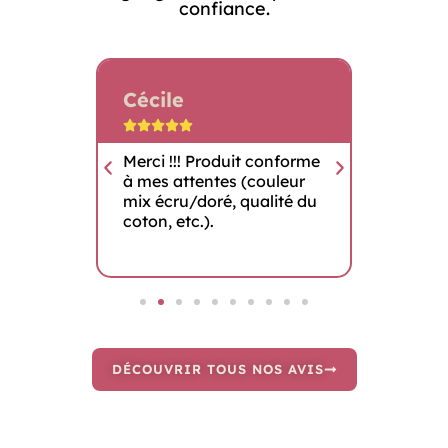
confiance.
Cécile
Patri









mmande
Merci !!! Produit conforme
Très co
à mes attentes (couleur
de belle
mix écru/doré, qualité du
coton, etc.).
DÉCOUVRIR TOUS NOS AVIS