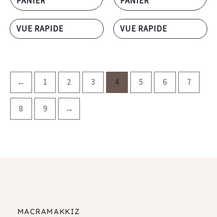
PANIER
PANIER
VUE RAPIDE
VUE RAPIDE
←
1
2
3
4
5
6
7
8
9
→
MACRAMAKKIZ