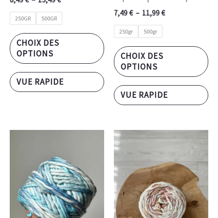
produit
pr
7,49
€
–
11,99
€
250GR
500GR
250gr
500gr
CHOIX DES
OPTIONS
CHOIX DES
OPTIONS
VUE RAPIDE
VUE RAPIDE