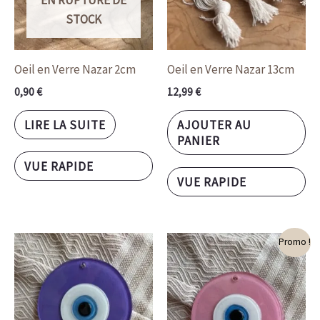
EN RUPTURE DE
STOCK
Oeil en Verre Nazar 2cm
Oeil en Verre Nazar 13cm
0,90
€
12,99
€
LIRE LA SUITE
AJOUTER AU
PANIER
VUE RAPIDE
VUE RAPIDE
Le
Le
Promo !
prix
prix
initial
actuel
était :
est :
11,99 €.
8,00 €.