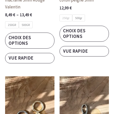
du
du
Valentin
12,99
€
produit
pr
8,49
€
–
13,49
€
250gr
500gr
250GR
500GR
CHOIX DES
OPTIONS
CHOIX DES
OPTIONS
VUE RAPIDE
VUE RAPIDE
Ce
produit
a
plusieurs
variations.
Les