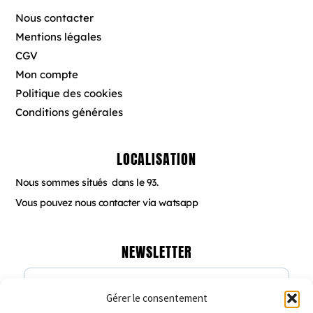
o
g
r
o
r
e
Nous contacter
k
a
s
Mentions légales
m
t
CGV
Mon compte
Politique des cookies
Conditions générales
LOCALISATION
Nous sommes situés dans le 93.
Vous pouvez nous contacter via watsapp
NEWSLETTER
Gérer le consentement
Veuillez renseigner votre adresse email