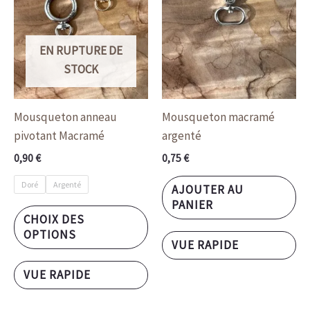
options
peuvent
EN RUPTURE DE
être
STOCK
choisies
sur
la
Mousqueton anneau
Mousqueton macramé
page
pivotant Macramé
argenté
du
0,90
€
0,75
€
produit
Doré
Argenté
AJOUTER AU
PANIER
CHOIX DES
OPTIONS
VUE RAPIDE
VUE RAPIDE