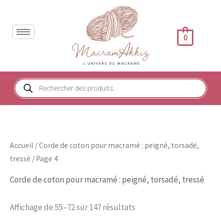
Trié
Aller
du
au
plus
récent
contenu
au
0
plus
ancien
Recherche
de
produits
Accueil
/
Corde de coton pour macramé : peigné, torsadé,
tressé
/ Page 4
Corde de coton pour macramé : peigné, torsadé, tressé
Affichage de 55–72 sur 147 résultats