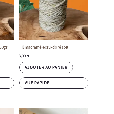
250gr
Fil macramé écru-doré soft
8,99
€
AJOUTER AU PANIER
VUE RAPIDE