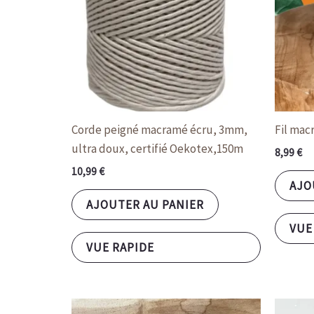
Corde peigné macramé écru, 3mm,
Fil mac
ultra doux, certifié Oekotex,150m
8,99
€
10,99
€
AJO
AJOUTER AU PANIER
VUE
VUE RAPIDE
Ce