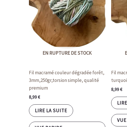
EN RUPTURE DE STOCK
Fil macramé couleur dégradée forêt,
Fil mac
3mm,250gr,torsion simple, qualité
turquoi
premium
8,99
€
8,99
€
LIRE
LIRE LA SUITE
VUE