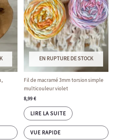
K
EN RUPTURE DE STOCK
u,
Fil de macramé 3mm torsion simple
multicouleur violet
8,99
€
LIRE LA SUITE
VUE RAPIDE