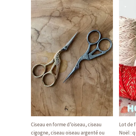
produit
a
plusieurs
variations.
Les
options
peuvent
être
choisies
sur
la
page
du
produit
Ciseau en forme d’oiseau, ciseau
Lot de 
cigogne, ciseau oiseau argenté ou
Noël : 