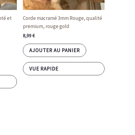
produit
nté et
Corde macramé 3mm Rouge, qualité
premium, rouge gold
8,99
€
AJOUTER AU PANIER
VUE RAPIDE