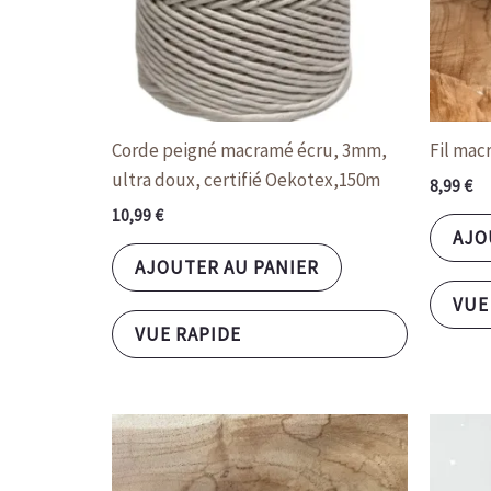
Corde peigné macramé écru, 3mm,
Fil mac
ultra doux, certifié Oekotex,150m
8,99
€
10,99
€
AJO
AJOUTER AU PANIER
VUE
VUE RAPIDE
Ce
produit
a