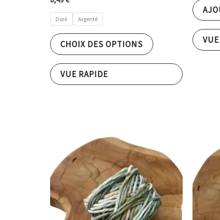
AJO
Doré
Argenté
VUE
CHOIX DES OPTIONS
VUE RAPIDE