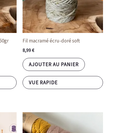
250gr
Fil macramé écru-doré soft
8,99
€
AJOUTER AU PANIER
VUE RAPIDE