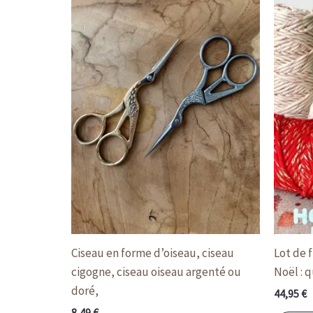
plusieurs
variations.
Les
options
peuvent
être
choisies
sur
la
page
du
produit
Ciseau en forme d’oiseau, ciseau
Lot de 
cigogne, ciseau oiseau argenté ou
Noël : 
doré,
44,95
€
8,49
€