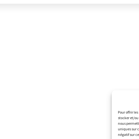
Pour offrir le
stocker et/ou
nous permettr
uniques sur c
négatif sur c