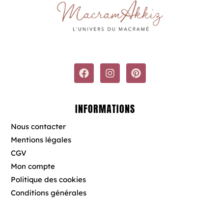
F
I
P
a
n
i
c
s
n
e
t
t
b
a
e
INFORMATIONS
o
g
r
o
r
e
Nous contacter
k
a
s
Mentions légales
m
t
CGV
Mon compte
Politique des cookies
Conditions générales