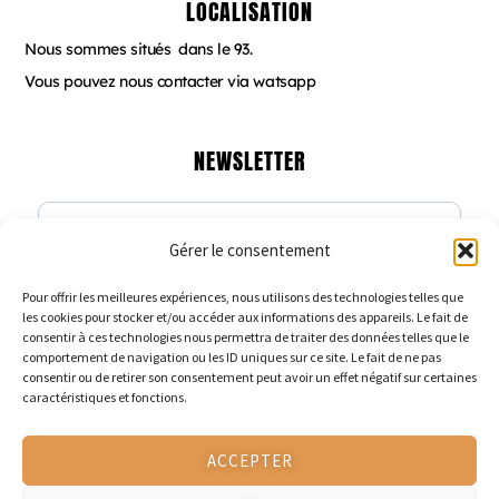
LOCALISATION
Nous sommes situés dans le 93.
Vous pouvez nous contacter via watsapp
NEWSLETTER
Gérer le consentement
Veuillez renseigner votre adresse email
pour vous inscrire
Pour offrir les meilleures expériences, nous utilisons des technologies telles que
les cookies pour stocker et/ou accéder aux informations des appareils. Le fait de
consentir à ces technologies nous permettra de traiter des données telles que le
comportement de navigation ou les ID uniques sur ce site. Le fait de ne pas
consentir ou de retirer son consentement peut avoir un effet négatif sur certaines
caractéristiques et fonctions.
Veuillez renseigner votre adresse email pour vous inscrire.
Ex. : abc@xyz.com
ACCEPTER
S'INSCRIRE