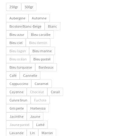
produit
250gr
500gr
Aubergine
Automne
Bicolore Blanc-Beige
Blanc
Bleu azur
Bleu caraïbe
Bleu ciel
Bleu demin
Bleu lagon
Bleu marine
Bleu océan
Bleu pastel
Bleu turquoise
Bordeaux
Café
Cannelle
Cappuccino
Caramel
Cayenne
Chocolat
Corail
Cuivre brun
Fuchsia
Gris perle
Hortensia
Jacinthe
Jaune
Jaune pastel
Latté
Lavande
Lin
Marron