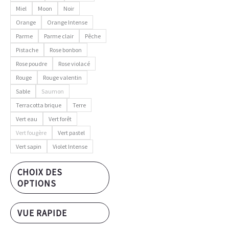
Miel
Moon
Noir
Orange
Orange Intense
Parme
Parme clair
Pêche
Pistache
Rose bonbon
Rose poudre
Rose violacé
Rouge
Rouge valentin
Sable
Saumon
Terracotta brique
Terre
Vert eau
Vert forêt
Vert fougère
Vert pastel
Vert sapin
Violet Intense
CHOIX DES
OPTIONS
VUE RAPIDE